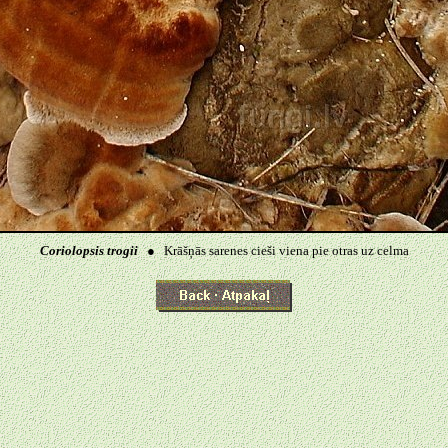
Coriolopsis trogii
● Krāšņās sarenes cieši viena pie otras uz celma