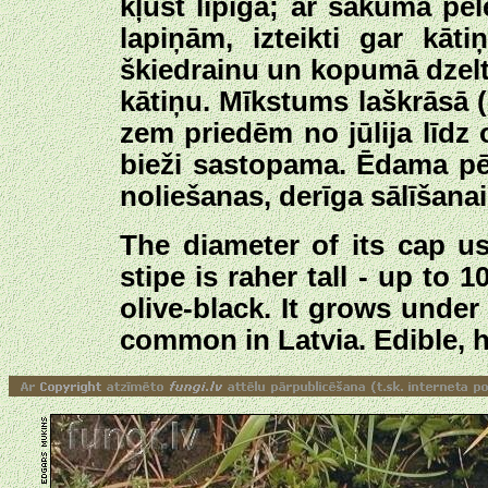
kļūst lipīga; ar sākumā pe
lapiņām, izteikti gar kāt
škiedrainu un kopumā dzel
kātiņu. Mīkstums laškrāsā (
zem priedēm no jūlija līdz o
bieži sastopama. Ēdama pē
noliešanas, derīga sālīšanai
The diameter of its cap u
stipe is raher tall - up to
olive-black. It grows under 
common in Latvia. Edible, ha