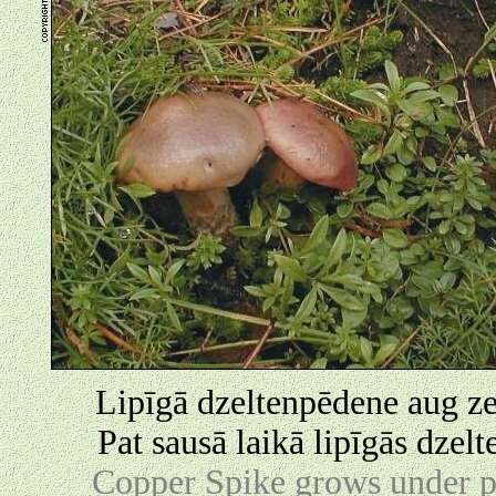
Lipīgā dzeltenpēdene aug ze
Pat sausā laikā lipīgās dzel
Copper Spike grows under pin