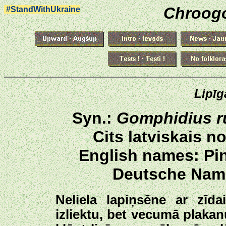
Chroogo
#StandWithUkraine
Lipīg
Syn.:
Gomphidius ru
Cits latviskais n
English names: Pi
Deutsche Name
Neliela lapiņsēne ar zīda
izliektu, bet vecumā plaka