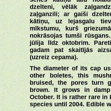
dzelteni, vēlāk zaļgand
zaļganzili; ar gaiši dze
kātiņu, uz lejasgalu tie
mīkstumu, kurš griezumā 
nokrāsojas tumši rūsgans
jūlija līdz oktobrim. Pare
gadam pat skaitījās aizs
(uzreiz cepama).
The diameter of its cap u
other boletes, this mus
bruised, the pores turn 
brown. It grows in damp
October. It is rather rare i
species until 2004. Edible w