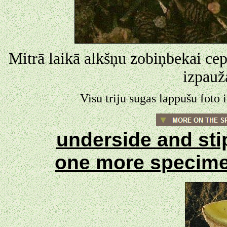
Mitrā laikā alkšņu zobiņbekai cepur
izpauž
Visu triju sugas lappušu foto
underside and st
one more specim