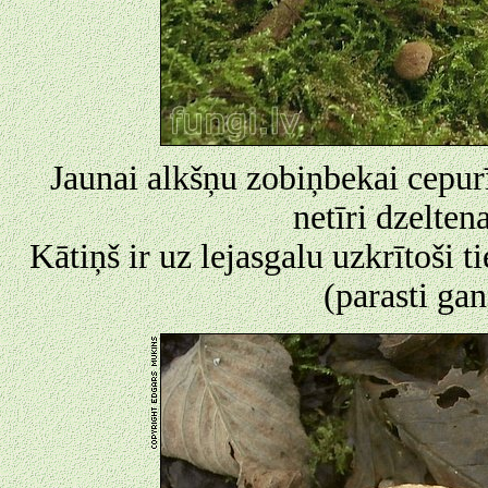
Jaunai alkšņu zobiņbekai cepurīt
netīri dzelten
Kātiņš ir uz lejasgalu uzkrītoši 
(parasti gan