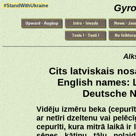
Gyro
#StandWithUkraine
Alk
Cits latviskais n
English names: L
Deutsche N
Vidēju izmēru beka (cepurī
ar netīri dzeltenu vai pelē
cepurīti, kura mitrā laikā ir 
sēnes kātiņu tālu nolai