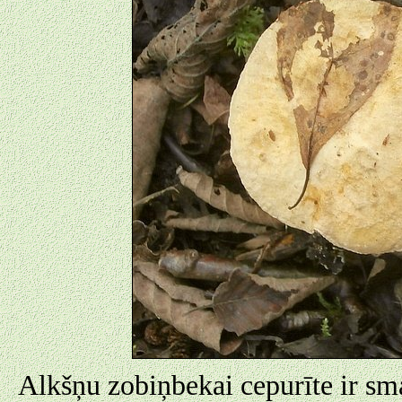
Alkšņu zobiņbekai cepurīte ir sma