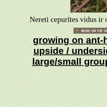
Nereti cepurītes vidus ir 
growing on ant-h
upside / unders
large/small gro