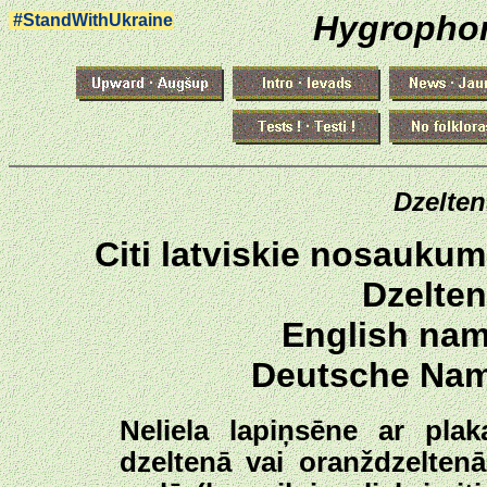
Hygrophor
#StandWithUkraine
Dzelten
Citi latviskie nosaukumi
Dzelten
English nam
Deutsche Name
Neliela lapiņsēne ar plak
dzeltenā vai oranždzeltenā