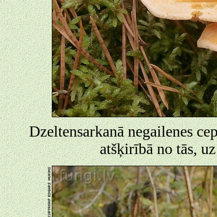
Dzeltensarkanā negailenes cepu
atšķirībā no tās, uz