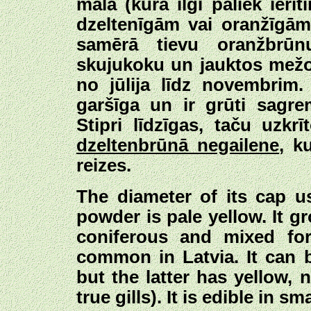
malā (kura ilgi paliek ierit
dzeltenīgām vai oranžīgām
samērā tievu oranžbrūn
skujukoku un jauktos mežo
no jūlija līdz novembrim
garšīga un ir grūti sagre
Stipri līdzīgas, taču uzkr
dzeltenbrūnā negailene
, k
reizes.
The diameter of its cap u
powder is pale yellow. It 
coniferous and mixed for
common in Latvia. It can 
but the latter has yellow, n
true gills). It is edible in sm