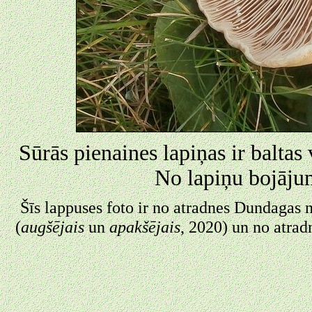
Sūrās pienaines lapiņas ir baltas
No lapiņu bojājum
Šīs lappuses foto ir no atradnes Dundagas n
(
augšējais
un
apakšējais
, 2020) un no atrad