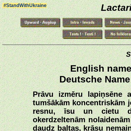
Lactar
#StandWithUkraine
S
English name
Deutsche Name:
Prāvu izmēru lapiņsēne a
tumšākām koncentriskām jos
resnu, īsu un cietu d
okerdzeltenām nolaidenām 
daudz baltas, krāsu nemain