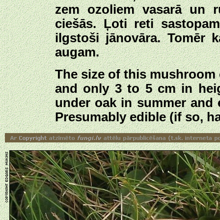
zem ozoliem vasarā un r
ciešās. Ļoti reti sastopa
ilgstoši jānovāra. Tomēr 
augam.
The size of this mushroom 
and only 3 to 5 cm in hei
under oak in summer and ear
Presumably edible (if so, has