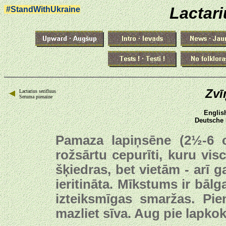
Lactar
#StandWithUkraine
Zvī
Lactarius serifluus
Seruma pienaine
Englis
Deutsche
Pamaza lapiņsēne (2½-6 cm
rožsārtu cepurīti, kuru vi
šķiedras, bet vietām - arī g
ieritināta. Mīkstums ir bālg
izteiksmīgas smaržas. Pie
mazliet sīva. Aug pie lapk