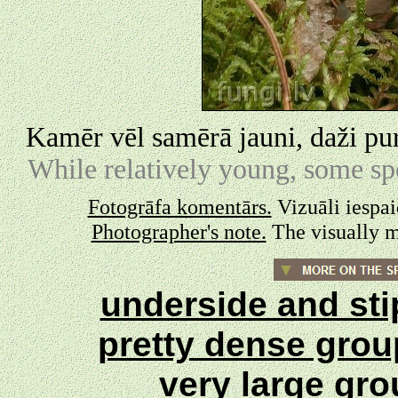
Kamēr vēl samērā jauni, daži pur
While relatively young, some sp
Fotogrāfa komentārs.
Vizuāli iespaid
Photographer's note.
The visually m
underside and st
pretty dense gro
very large gr