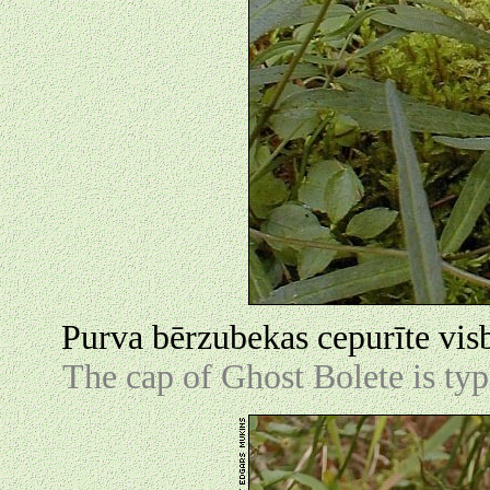
Purva bērzubekas cepurīte visb
The cap of Ghost Bolete is ty