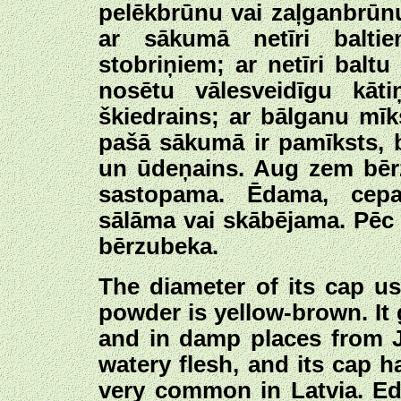
pelēkbrūnu vai zaļganbrūnu
ar sākumā netīri baltie
stobriņiem; ar netīri bal
nosētu vālesveidīgu kāt
škiedrains; ar bālganu mī
pašā sākumā ir pamīksts, 
un ūdeņains. Aug zem bērz
sastopama. Ēdama, cepa
sālāma vai skābējama. Pēc 
bērzubeka.
The diameter of its cap u
powder is yellow-brown. It
and in damp places from J
watery flesh, and its cap ha
very common in Latvia. Edi