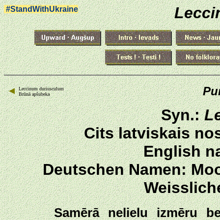
Lecci
#StandWithUkraine
Pu
Leccinum duriusculum
Brūnā apšubeka
Syn.:
L
Cits latviskais n
English n
Deutschen Namen: Moor-
Weisslich
Samērā nelielu izmēru be