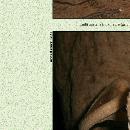
Kailā mietene ir tik neprasīga p