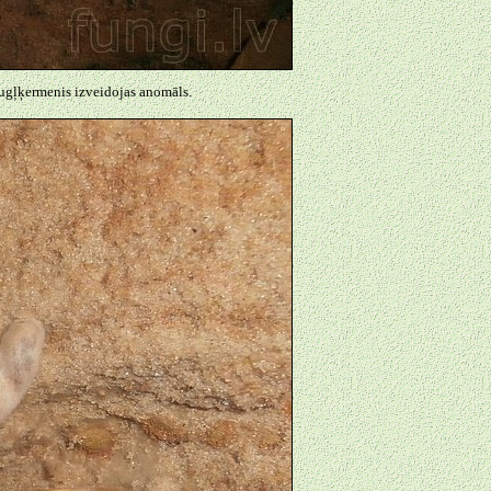
 augļķermenis izveidojas anomāls.