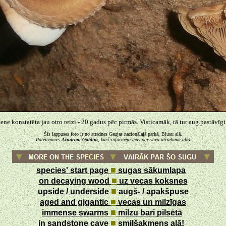
ne konstatēta jau otro reizi - 20 gadus pēc pirmās. Visticamāk, tā tur aug pastāvīgi, t
Šīs lappuses foto ir no atradnes Gaujas nacionālajā parkā, Blusu alā.
Pateicamies
Ainaram Gaidim
, kurš informēja mūs par savu atradumu alā
!
■
species' start page
sugas sākumlapa
■
on decaying wood
uz vecas koksnes
■
upside / underside
augš- / apakšpuse
■
aged and gigantic
vecas un milzīgas
■
immense swarms
milzu bari pilsētā
■
in sandstone cave
smilšakmens alā!