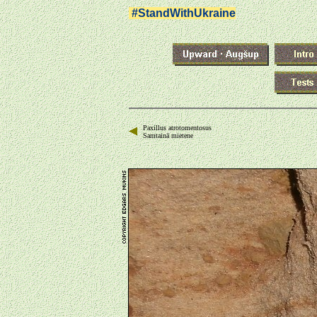
#StandWithUkraine
Paxillus atrotomentosus
Samtainā mietene