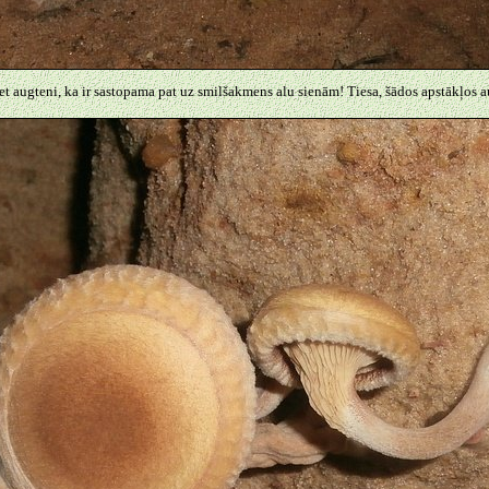
ret augteni, ka ir sastopama pat uz smilšakmens alu sienām! Tiesa, šādos apstākļos