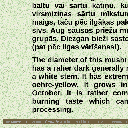
baltu vai sārtu kātiņu, 
virsmiziņas sārtu mīkst
maigs, taču pēc ilgākas pak
sīvs. Aug sausos priežu me
grupās. Diezgan bieži sas
(pat pēc ilgas vārīšanas!).
The diameter of this mushro
has a raher dark generally 
a white stem. It has extrem
ochre-yellow. It grows i
October. It is rather co
burning taste which c
processing.