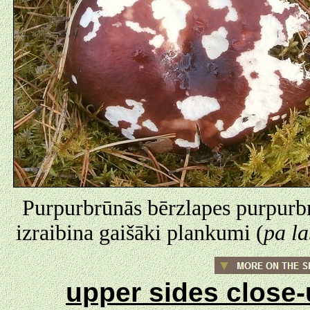
Purpurbrūnās bērzlapes purpurbr
izraibina gaišāki plankumi (
pa la
upper sides close