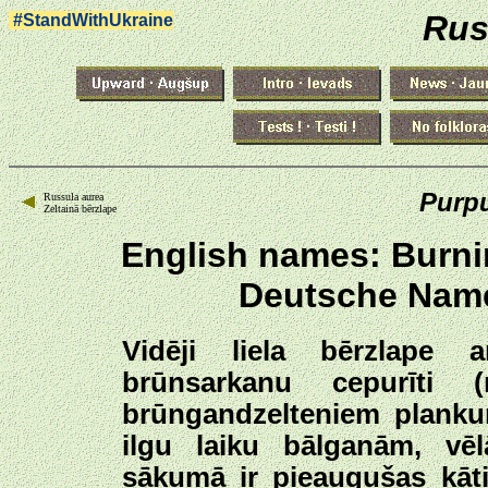
Rus
#StandWithUkraine
Purpu
Russula aurea
Zeltainā bērzlape
English names: Burnin
Deutsche Name
Vidēji liela bērzlape 
brūnsarkanu cepurīti 
brūngandzelteniem planku
ilgu laiku bālganām, vēl
sākumā ir pieaugušas kāt