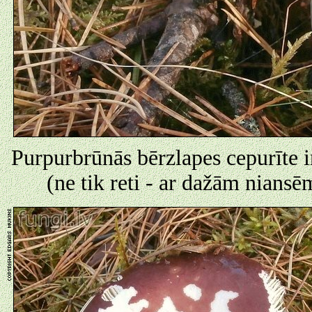
Purpurbrūnās bērzlapes cepurīte 
(ne tik reti - ar dažām niansē