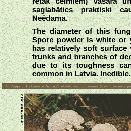
retāk celmiem) vasarā un
saglabāties praktiski c
Neēdama.
The diameter of this fung
Spore powder is white or 
has relatively soft surface
trunks and branches of dec
due to its toughness can 
common in Latvia. Inedible.