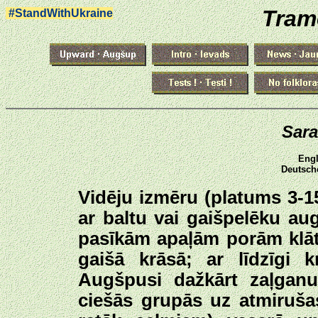
Tram
#StandWithUkraine
Sara
Engl
Deutsch
Vidēju izmēru (platums 3-1
ar baltu vai gaišpelēku augš
pasīkām apaļām porām klātu
gaišā krāsā; ar līdzīgi k
Augšpusi dažkārt zaļganu
ciešās grupās uz atmiruša