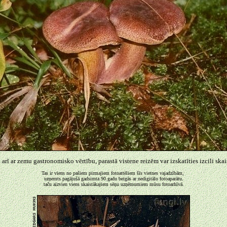
 arī ar zemu gastronomisko vērtību, parastā vistene reizēm var izskatīties izcili skai
Tas ir viens no pašiem pirmajiem fotoattēliem šīs vietnes vajadzībām,
uzņemts pagājušā gadsimta 90.gadu beigās ar nedigitālo fotoaparātu.
taču aizvien viens skaistākajiem sēņu uzņēmumiem mūsu fotoarhīvā.