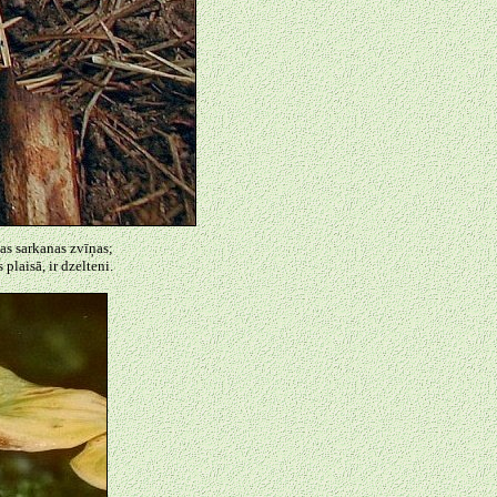
kas sarkanas zvīņas;
plaisā, ir dzelteni.