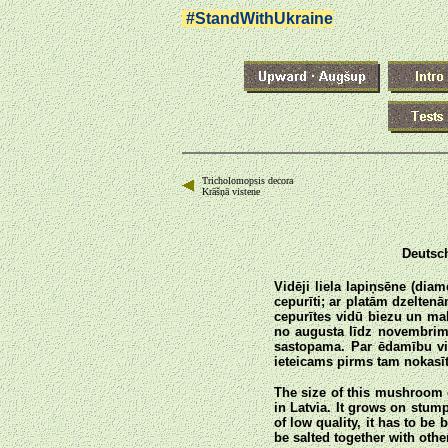
#StandWithUkraine
Tricholomopsis decora
Krāšņā vistene
Deutsch
Vidēji liela lapiņsēne (dia
cepurīti; ar platām dzelten
cepurītes vidū biezu un ma
no augusta līdz novembrim 
sastopama. Par ēdamību vie
ieteicams pirms tam nokasīt 
The size of this mushroom 
in Latvia. It grows on stum
of low quality, it has to be 
be salted together with othe