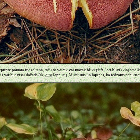
epurīte pamatā ir dzeltena, taču to vairāk vai mazāk blīvi (
šeit:
ļoti blīvi) klāj smal
is var būt visai dažāds (sk.
otro
lappusi). Mīkstums un lapiņas, kā redzams cepurītes 