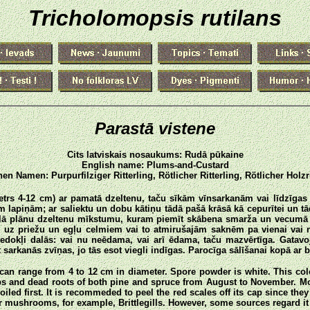
Tricholomopsis rutilans
Parastā vistene
Cits latviskais nosaukums: Rudā pūkaine
English name: Plums-and-Custard
en Namen: Purpurfilziger Ritterling, Rötlicher Ritterling, Rötlicher Holzri
metrs 4-12 cm) ar pamatā dzeltenu, taču sīkām vīnsarkanām vai līdzīgas
ām lapiņām; ar saliektu un dobu kātiņu tādā pašā krāsā kā cepurītei un t
lā plānu dzeltenu mīkstumu, kuram piemīt skābena smarža un vecumā 
uz priežu un egļu celmiem vai to atmirušajām saknēm pa vienai vai ne
dokļi dalās: vai nu neēdama, vai arī ēdama, taču mazvērtīga. Gatavojot
sarkanās zvīņas, jo tās esot viegli indīgas. Parocīga sālīšanai kopā ar 
can range from 4 to 12 cm in diameter. Spore powder is white. This 
ps and dead roots of both pine and spruce from August to November. Mo
boiled first. It is recommeded to peel the red scales off its cap since th
r mushrooms, for example, Brittlegills. However, some sources regard it 