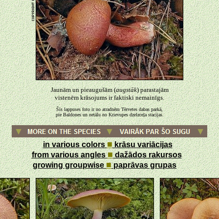
Jaunām un pieaugušām (
augstāk
) parastajām
vistenēm krāsojums ir faktiski nemainīgs.
Šīs lappuses foto ir no atradnēm Tērvetes dabas parkā,
pie Baldones un netālu no Krievupes dzelzceļa stacijas.
■
in various colors
krāsu variācijas
■
from various angles
dažādos rakursos
■
growing groupwise
paprāvas grupas