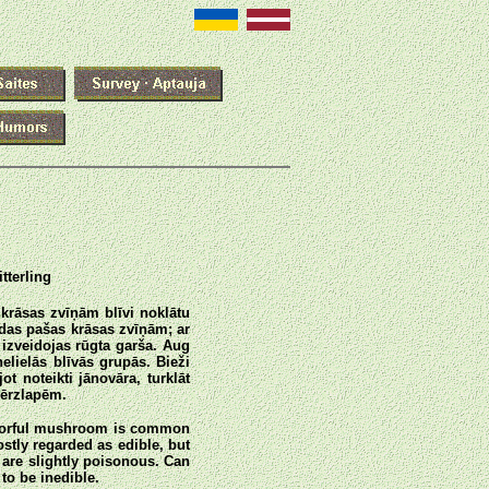
tterling
 krāsas zvīņām blīvi noklātu
ādas pašas krāsas zvīņām; ar
izveidojas rūgta garša. Aug
lielās blīvās grupās. Bieži
 noteikti jānovāra, turklāt
bērzlapēm.
colorful mushroom is common
stly regarded as edible, but
ey are slightly poisonous. Can
to be inedible.