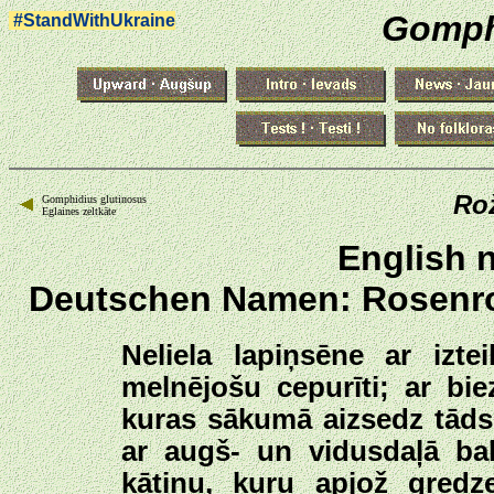
Gomph
#StandWithUkraine
Rož
Gomphidius glutinosus
Eglaines zeltkāte
English 
Deutschen Namen: Rosenro
Neliela lapiņsēne ar izte
melnējošu cepurīti; ar bi
kuras sākumā aizsedz tāds p
ar augš- un vidusdaļā balt
kātiņu, kuru apjož gredz