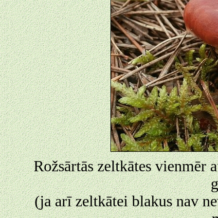
Rožsārtās zeltkātes vienmēr 
(ja arī zeltkātei blakus nav n