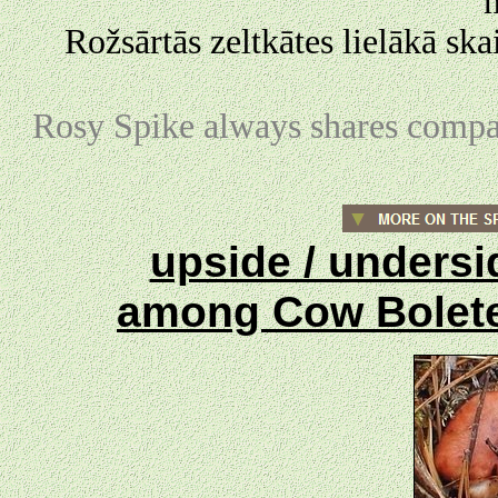
m
Rožsārtās zeltkātes lielākā sk
Rosy Spike always shares compa
upside / unders
among Cow Bolet