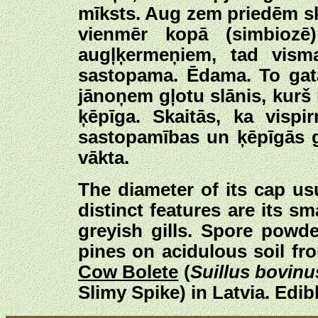
mīksts. Aug zem priedēm sk
vienmēr kopā (simbioz
augļķermeņiem, tad visma
sastopama. Ēdama. To gata
jānoņem gļotu slānis, kurš 
ķēpīga. Skaitās, ka vispi
sastopamības un ķēpīgās ga
vākta.
The diameter of its cap us
distinct features are its s
greyish gills. Spore powd
pines on acidulous soil fr
Cow Bolete
(
Suillus bovinu
Slimy Spike) in Latvia. Edibl