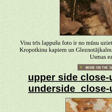
Visu trīs lappušu foto ir no mūsu uziet
Kropotkinu kapiem un Gleznotājkalnu
Usmas ez
upper side close
underside close