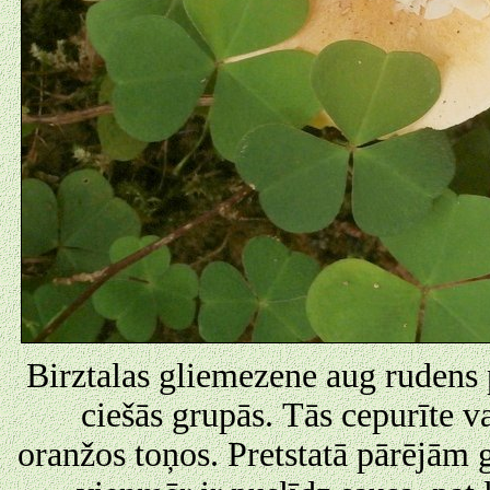
Birztalas gliemezene aug rudens p
ciešās grupās. Tās cepurīte v
oranžos toņos. Pretstatā pārējām 