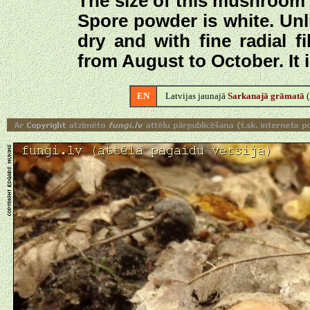
The size of this mushroom 
Spore powder is white. Unl
dry and with fine radial fi
from August to October. It is
EN
Latvijas jaunajā
Sarkanajā grāmatā
(