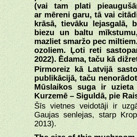
(vai tam plati pieauguš
ar mēreni garu, tā vai citād
krāsā, tievāku lejasgalā,
biezu un baltu mīkstumu,
mazliet smaržo pec miltiem
ozoliem. Ļoti reti sastopa
2022). Ēdama, taču kā dižr
Pirmoreiz kā Latvijā sas
publikācijā, taču nenorādo
Mūslaikos suga ir uziet
Kurzemē – Siguldā, pie Rai
Šīs vietnes veidotāji ir uzg
Gaujas senlejas, starp Kro
2013).