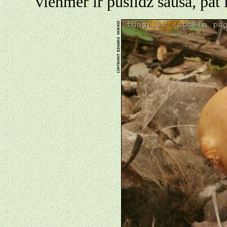
vienmēr ir puslīdz sausa, pat 