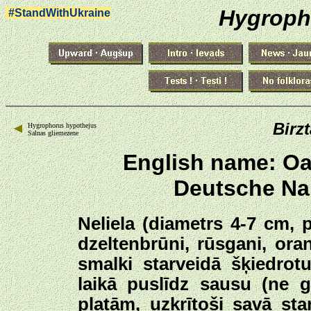
Hygroph
#StandWithUkraine
Birz
Hygrophorus hypothejus
Salnas gliemezene
English name: O
Deutsche Na
Neliela (diametrs 4-7 cm, 
dzeltenbrūni, rūsgani, oran
smalki starveidā šķiedrotu
laikā puslīdz sausu (ne g
platām, uzkrītoši savā st