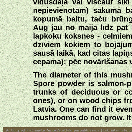
vidusdaļā vai viscaur sīki
nepievienotām) sākumā ba
kopumā baltu, taču brūng
Aug jau no maija līdz pa
lapkoku koksnes - celmiem, 
dzīviem kokiem to bojājumu
sausā laikā, kad citas lapi
cepama); pēc novārīšanas va
The diameter of this mush
Spore powder is salmon-p
trunks of deciduous or con
ones), or on wood chips f
Latvia. One can find it eve
mushrooms do not grow. It i