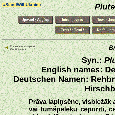
Plut
#StandWithUkraine
B
Pluteus aurantiorugosus
Oranžā jumtene
Syn.:
Pl
English names: De
Deutschen Namen: Rehbra
Hirschb
Prāva lapiņsēne, visbiežāk
vai tumšpelēku cepurīti, 