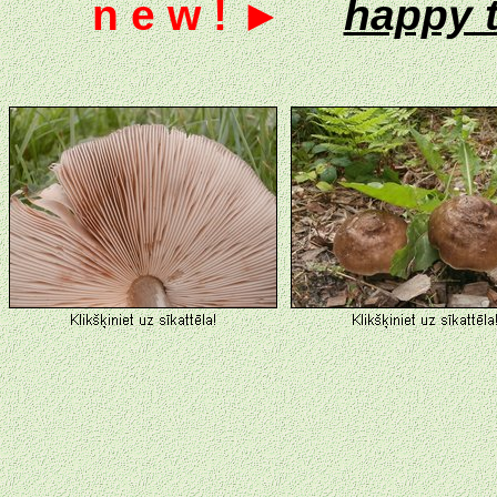
n e w ! ►
happy 
◄