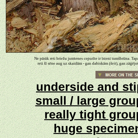
Ne pārāk reti briežu jumtenes cepurīte ir īsteni tumšbrūna. Tap
reti šī sēne aug uz skaidām - gan dabiskām (
šeit
), gan zāģējo
underside and st
small / large gro
really tight gro
huge specime