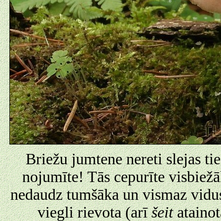
Briežu jumtene nereti slejas tie
nojumīte! Tās cepurīte visbiežā
nedaudz tumšāka un vismaz vidusd
viegli rievota (arī
šeit
atainot