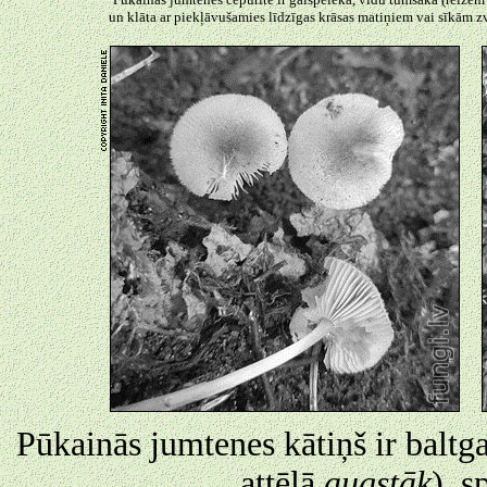
un klāta ar piekļāvušamies līdzīgas krāsas matiņiem vai sīkām z
Pūkainās jumtenes kātiņš ir baltga
attēlā
augstāk
), s