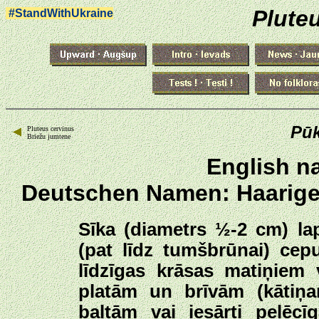
Plute
#StandWithUkraine
Pūk
Pluteus cervinus
Briežu jumtene
English n
Deutschen Namen: Haariger
Sīka (diametrs ½-2 cm) la
(pat līdz tumšbrūnai) cepu
līdzīgas krāsas matiņiem
platām un brīvām (kātiņ
baltām vai iesārti pelēcī