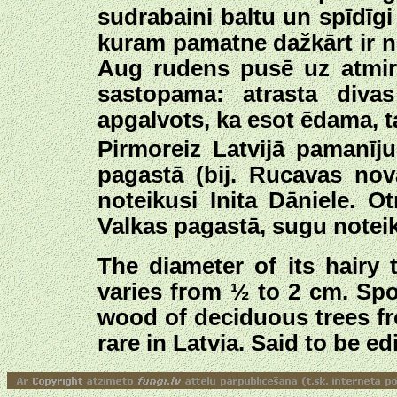
sudrabaini baltu un spīdīgi
kuram pamatne dažkārt ir n
Aug rudens pusē uz atmiru
sastopama: atrasta divas
apgalvots, ka esot ēdama, ta
Pirmoreiz Latvijā pamanīj
pagastā (bij. Rucavas no
noteikusi Inita Dāniele. O
Valkas pagastā, sugu noteik
The diameter of its hairy t
varies from ½ to 2 cm. Spo
wood of deciduous trees fr
rare in Latvia. Said to be e