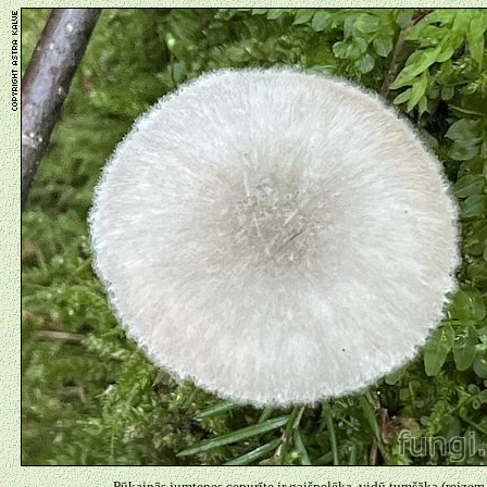
Pūkainās jumtenes cepurīte ir gaišpelēka, vidū tumšāka (reizem 