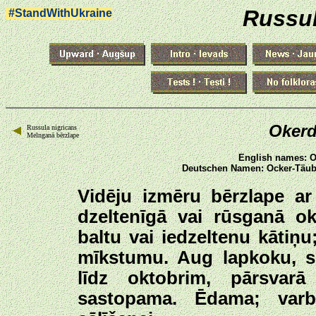
Russul
#StandWithUkraine
Okerd
Russula nigricans
Melnganā bērzlape
English names: Oc
Deutschen Namen: Ocker-Täubl
Vidēju izmēru bērzlape ar
dzeltenīgā vai rūsganā ok
baltu vai iedzeltenu kātiņu
mīkstumu. Aug lapkoku, s
līdz oktobrim, pārsvar
sastopama. Ēdama; varb