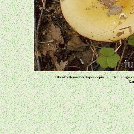
Okerdzeltenās bērzlapes cepurīte ir dzeltenīgā va
Kāt