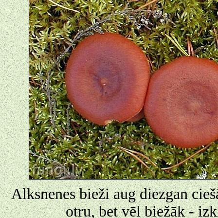
Alksnenes bieži aug diezgan ciešā
otru, bet vēl biežāk - iz