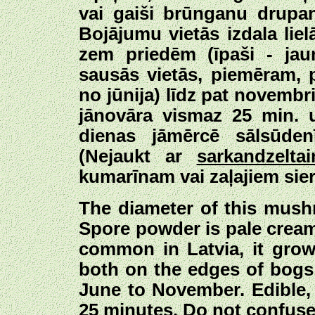
vai gaiši brūnganu drupa
Bojājumu vietās izdala lie
zem priedēm (īpaši - jau
sausās vietās, piemēram, p
no jūnija) līdz pat novembr
jānovāra vismaz 25 min. 
dienas jāmērcē sālsūden
(Nejaukt ar
sarkandzeltai
kumarīnam vai zaļajiem sie
The diameter of this mush
Spore powder is pale cream-
common in Latvia, it grows
both on the edges of bogs
June to November. Edible, b
25 minutes. Do not confuse