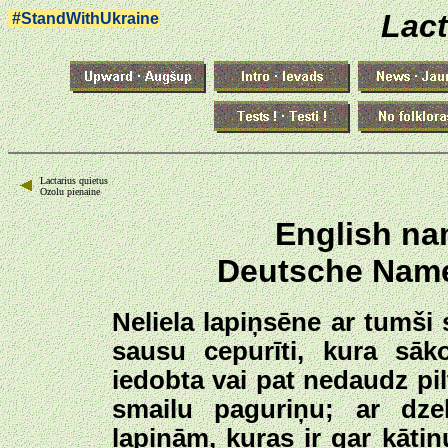
Lact
#StandWithUkraine
Lactarius quietus
Ozolu pienaine
English na
Deutsche Name
Neliela lapiņsēne ar tumši
sausu cepurīti, kura sāko
iedobta vai pat nedaudz pi
smailu paguriņu; ar dze
lapiņām, kuras ir gar kāti