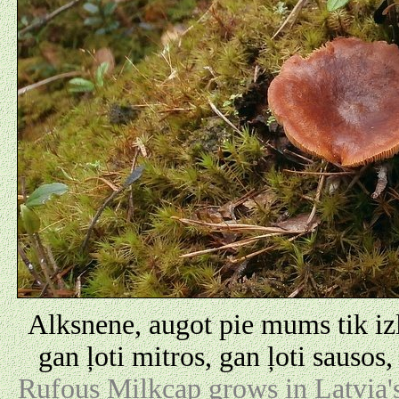
Alksnene, augot pie mums tik izla
gan ļoti mitros, gan ļoti sausos
Rufous Milkcap grows in Latvia's