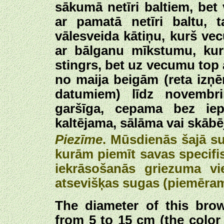
sākumā netīri baltiem, bet 
ar pamatā netīri baltu,
vālesveida kātiņu, kurš vec
ar bālganu mīkstumu, ku
stingrs, bet uz vecumu top
no maija beigām (reta izņ
datumiem) līdz novembr
garšīga, cepama bez iepr
kaltējama, sālāma vai skābē
Piezīme
. Mūsdienās šajā su
kurām piemīt savas specifi
iekrāsošanās griezuma vie
atsevišķas sugas (piemēram
The diameter of this bro
from 5 to 15 cm (the color 