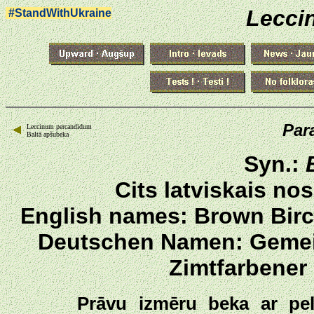
Lecci
#StandWithUkraine
Par
Leccinum percandidum
Baltā apšubeka
Syn.:
Cits latviskais n
English names: Brown Birc
Deutschen Namen: Gemeine
Zimtfarbener 
Prāvu izmēru beka ar pel