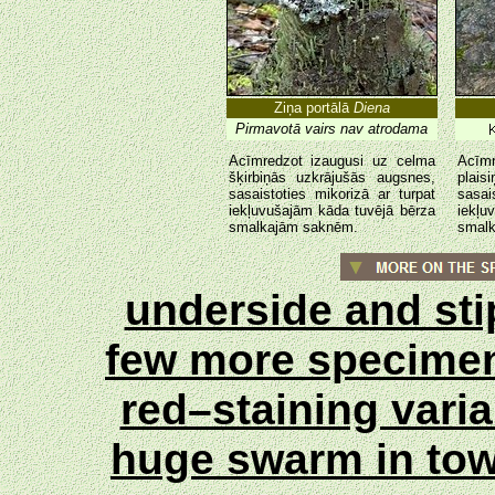
Ziņa portālā
Diena
Pirmavotā vairs nav atrodama
Acīmredzot izaugusi uz celma
Acīmr
šķirbiņās uzkrājušās augsnes,
plais
sasaistoties mikorizā ar turpat
sasai
iekļuvušajām kāda tuvējā bērza
iekļu
smalkajām saknēm.
smalk
underside and st
few more specim
red–staining vari
huge swarm in to