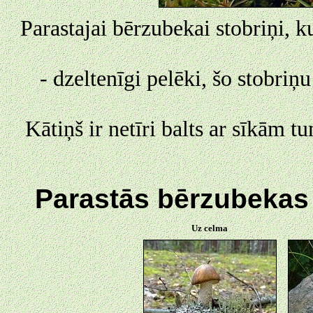
Parastajai bērzubekai stobriņi, ku
- dzeltenīgi pelēki, šo stobriņu
Kātiņš ir netīri balts ar sīkām
Parastās bērzubekas 
Uz celma