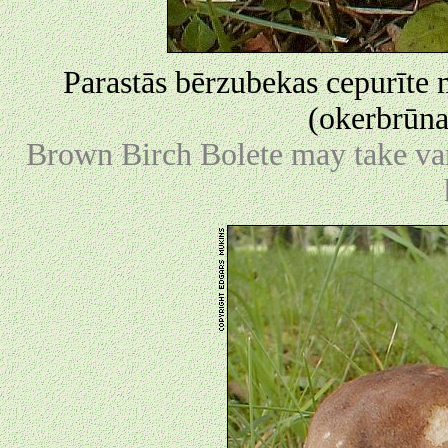
Parastās bērzubekas cepurīte
(okerbrūna
Brown Birch Bolete may take var