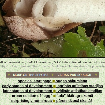
iāna zemestaukiem, gluži kā parastajiem, "kāts" ir dobs, izteikti porains un ļoti tra
"stipe" of Dune Stinkhorn (like Common Stinkhorn) is hollow, distinctly porous. fra
■
species' start page
sugas sākumlapa
■
early stages of development
agrīnās attīstības stadijas
■
later stages of development
vēlīnās attīstības stadijas
■
cross-section of "egg"
"ola" šķērsgriezumā
■
surprisingly numerous
pārsteidzošā skaitā!