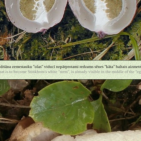
driāna zemestauku "olas" viducī nepārprotami redzams sēnes "kāta" baltais aizmetn
at is to become Stinkhorn's white "stem", is already visible in the middle of the "eg