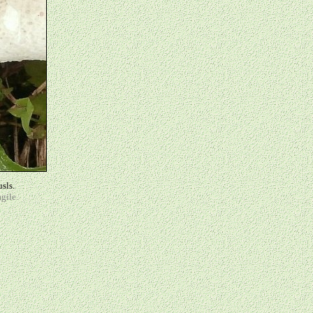
usls.
gile.