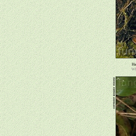
Ha
Wh