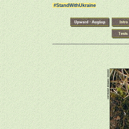
#StandWithUkraine