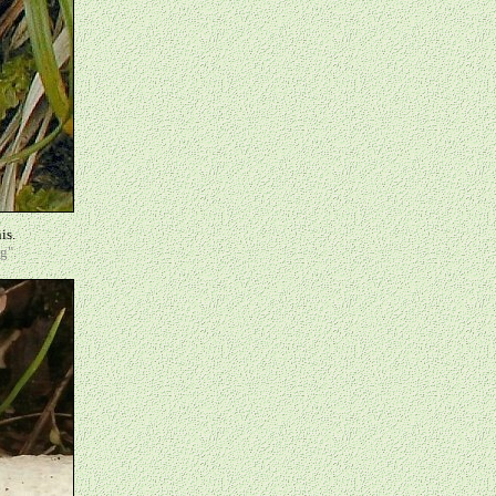
is.
g".