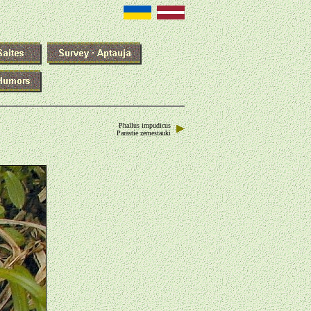
Phallus impudicus
Parastie zemestauki