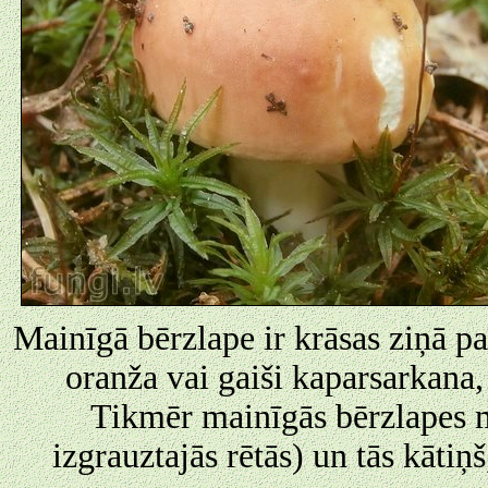
Mainīgā bērzlape ir krāsas ziņā pa
oranža vai gaiši kaparsarkana,
Tikmēr mainīgās bērzlapes 
izgrauztajās rētās) un tās kātiņ