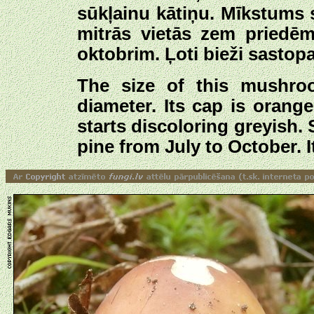
sūkļainu kātiņu. Mīkstums 
mitrās vietās zem priedēm
oktobrim. Ļoti bieži sasto
The size of this mushro
diameter. Its cap is orange
starts discoloring greyish.
pine from July to October. I