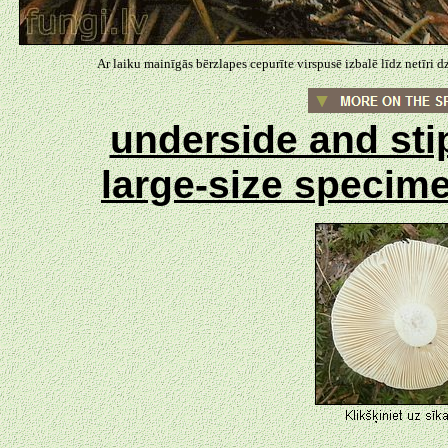
Ar laiku mainīgās bērzlapes cepurīte virspusē izbalē līdz netīri d
underside and st
large-size specim