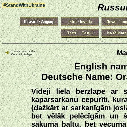
Russul
#StandWithUkraine
Mai
Russula cyanoxantha
Violetzaļā bērzlape
English name
Deutsche Name: Ora
Vidēji liela bērzlape ar 
kaparsarkanu cepurīti, kura 
(dažkārt ar sarkanīgām josl
bet vēlāk pelēcīgām un 
sākumā baltu, bet vecumā