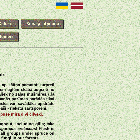
ilz
 ap kātiņa pamatni; turpretī
g zem eglēm skābā augsnē no
aliek no
zaļās mušmires
.) Ja
šanās pazīmes parādās tikai
iska vai savādāka apstrāde
paši -
riekstu sārtsporeni
.
usē mira divi cilvēki.
ghout, including gills; take
garicus cretaceus
! Flesh is
small groups under spruce on
fungi in our forests.