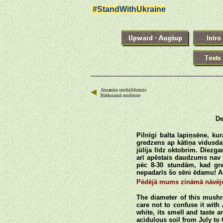
#StandWithUkraine
Amanita strobiliformis
Bārkstainā mušmire
De
Pilnīgi balta lapiņsēne, ku
gredzens ap kātiņa vidusda
jūlija līdz oktobrim. Diezg
arī apēstais daudzums nav 
pēc 8-30 stundām, kad gre
nepadarīs šo sēni ēdamu! Ar
Pēdējā mums zināmā nāvējošā
The diameter of this mushro
care not to confuse it with
white, its smell and taste 
acidulous soil from July to 