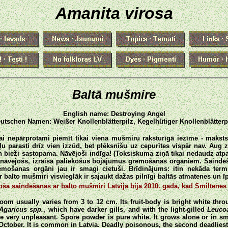
Amanita virosa
Baltā mušmire
English name: Destroying Angel
utschen Namen: Weißer Knollenblätterpilz, Kegelhütiger Knollenblätterp
rai nepārprotami piemīt tikai viena mušmiru raksturīgā iezīme - maksts
ļu parasti drīz vien izzūd, bet plēksnīšu uz cepurītes vispār nav. Au
an bieži sastopama. Nāvējoši indīga! (Toksiskuma ziņā tikai nedaudz atp
nāvējošs, izraisa paliekošus bojājumus gremošanas orgāniem. Saindē
mošanas orgāni jau ir smagi cietuši. Brīdinājums: itin nekāda term
 balto mušmiri visvieglāk ir sajaukt dažas pilnīgi baltās atmatenes un ī
 saindēšanās ar balto mušmiri Latvijā bija 2010. gadā, kad Smiltenes p
om usually varies from 3 to 12 cm. Its fruit-body is bright white throu
Agaricus spp.
, which have darker gills, and with the light-gilled
Leucoa
are very unpleasant. Spore powder is pure white. It grows alone or in 
October. It is common in Latvia. Deadly poisonous, the second deadliest 