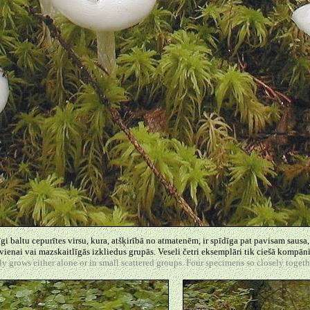
gi baltu cepurītes virsu, kura, atšķirībā no atmatenēm, ir spīdīga pat pavisam sausa
vienai vai mazskaitlīgās izkliedus grupās. Veseli četri eksemplāri tik ciešā kompān
y grows either alone or in small scattered groups. Four specimens so closely togeth