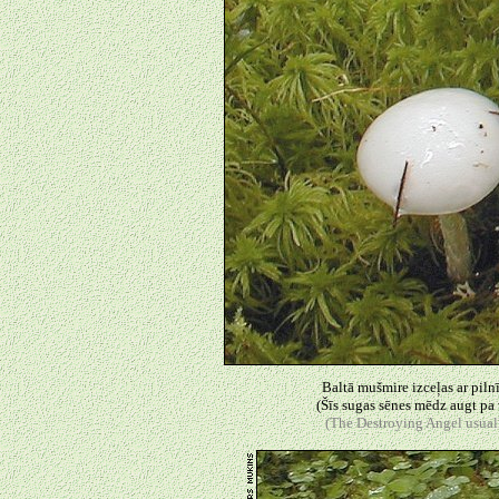
Baltā mušmire izceļas ar pilnī
(Šīs sugas sēnes mēdz augt pa 
(The Destroying Angel usuall