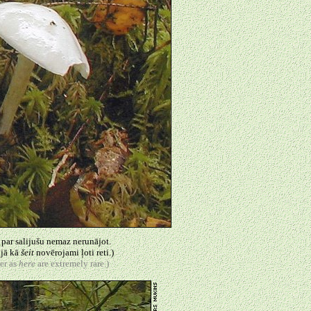
, par salijušu nemaz nerunājot.
ijā kā
šeit
novērojami ļoti reti.)
er as
here
are extremely rare.)